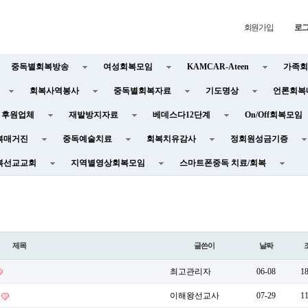
회원가입
로
중독별회복방송
여성회복모임
KAMCAR-Ateen
가족회
회복사역봉사
중독별회복자료
기도명상
언론회복
후원업체
재발방지자료
베데스다12단계
On/Off회복모임
복매거진
중독예술치료
회복치유감사
정회원성금기증
복선교교회
지역별영상회복모임
스마트폰중독 치료/회복
제목
글쓴이
날짜
최고관리자
06-08
1
이해왕선교사
07-29
1