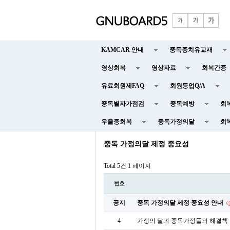
KAMCAR 안내
중독증치유교재
영상회복
영상자료
회복간증
유료회원제FAQ
회원등업Q/A
중독별자가점검
중독예방
회
우울증회복
중독가정의달
회
중독 가정의달 제정 중요성
Total 5건
1 페이지
번호
공지
중독 가정의달 제정 중요성 안내
4
가정의 달과 중독가정들의 해결책