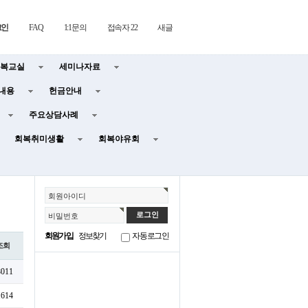
그인
FAQ
1:1문의
접속자 22
새글
복교실
세미나자료
내용
헌금안내
주요상담사례
회복취미생활
회복야유회
회원아이디
비밀번호
회원가입
정보찾기
자동로그인
조회
8011
1614