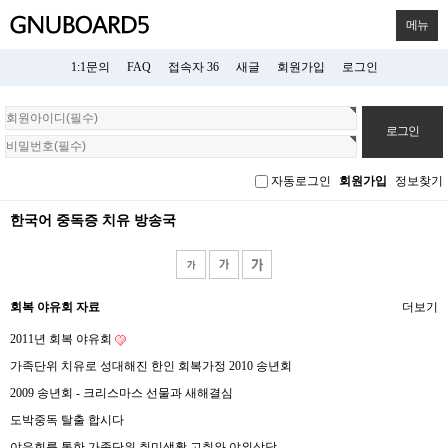
메뉴
1:1문의
FAQ
접속자 36
새글
회원가입
로그인
회
원
로
그
자동로그인
회원가입
정보찾기
인
한국어 중독증 치유 방송국
회복 야유회 자료
더보기
2011년 회복 야유회
가족단위 치유로 성대해진 한인 회복가정 2010 송년회
2009 송년회 - 크리스마스 선물과 새해결심
도박중독 탈출 합시다
야유회를 통한 가족단위 취미생활 고취와 야외상담