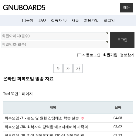
메뉴
1:1문의
FAQ
접속자 43
새글
회원가입
로그인
회
원
로
그
자동로그인
회원가입
정보찾기
인
온라인 회복모임 방송 자료
Total 32건
1 페이지
제목
날짜
회복모임 -31- 분노 및 원한 감정해소 학습 실습
04-08
회복모임 -30- 회복자의 강력한 애프터케어와 가족의 …
03-02
회복모임 -29- 장기 회복유지와 12단계 회복모임의 …
02-23