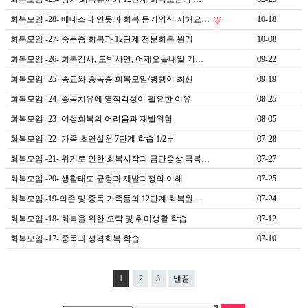
회복모임 -28- 베데스다 연못과 회복 동기의식 저해요…
10-18
회복모임 -27- 중독증 회복과 12단계 전문회복 원리
10-08
회복모임 -26- 회복감사, 도박사연, 어제오늘내일 기…
09-22
회복모임 -25- 종교와 중독증 회복모임/병행이 최선
09-19
회복모임 -24- 중독치유에 영적각성이 필요한 이유
08-25
회복모임 -23- 여성회복의 어려움과 재발위험
08-05
회복모임 -22- 가족 초연실천 7단계 학습 1/2부
07-28
회복모임 -21- 위기로 인한 회복시작과 금단증상 극복…
07-27
회복모임 -20- 생활태도 균형과 재발과정의 이해
07-25
회복모임 -19-의존 및 중독 가족들의 12단계 회복원…
07-24
회복모임 -18- 회복을 위한 오락 및 취미생활 학습
07-12
회복모임 -17- 중독과 성격회복 학습
07-10
1
2
3
맨끝