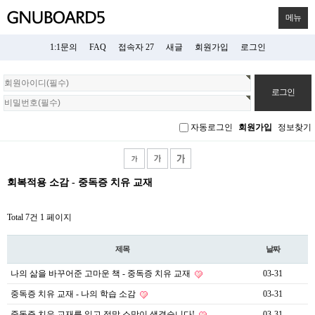
메뉴
1:1문의
FAQ
접속자 27
새글
회원가입
로그인
회
원
로
그
자동로그인
회원가입
정보찾기
인
회복적용 소감 - 중독증 치유 교재
Total 7건
1 페이지
제목
날짜
나의 삶을 바꾸어준 고마운 책 - 중독증 치유 교재
03-31
중독증 치유 교재 - 나의 학습 소감
03-31
중독증 치유 교재를 읽고 정말 소망이 생겼습니다!
03-31