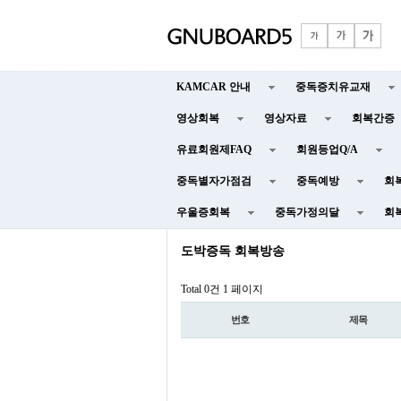
KAMCAR 안내
중독증치유교재
영상회복
영상자료
회복간증
유료회원제FAQ
회원등업Q/A
중독별자가점검
중독예방
회
우울증회복
중독가정의달
회
도박증독 회복방송
Total 0건
1 페이지
번호
제목