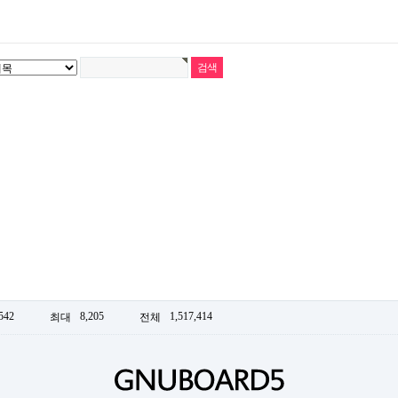
542
8,205
1,517,414
최대
전체