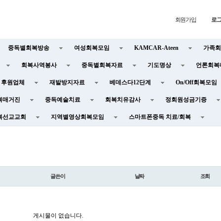
회원가입
로
중독별회복방송
여성회복모임
KAMCAR-Ateen
가족회
회복사역봉사
중독별회복자료
기도명상
언론회복
후원업체
재발방지자료
베데스다12단계
On/Off회복모임
복매거진
중독예술치료
회복치유감사
정회원성금기증
복선교교회
지역별영상회복모임
스마트폰중독 치료/회복
글쓴이
날짜
조회
게시물이 없습니다.