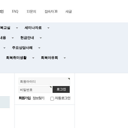
그인
FAQ
1:1문의
접속자 38
새글
복교실
세미나자료
내용
헌금안내
주요상담사례
회복취미생활
회복야유회
회원아이디
비밀번호
회원가입
정보찾기
자동로그인