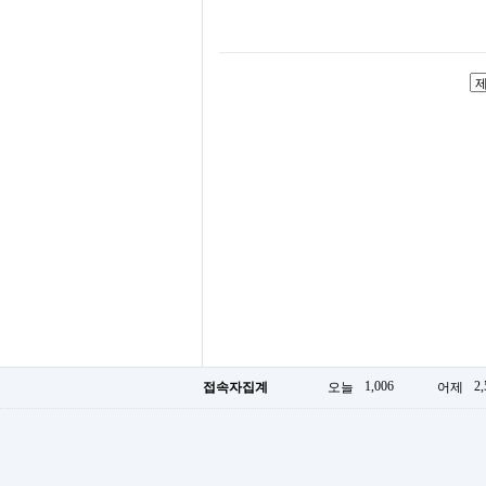
1,006
2,
접속자집계
오늘
어제