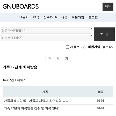
메뉴
1:1문의
FAQ
접속자 36
새글
회원가입
로그인
회
원
로
그
자동로그인
회원가입
정보찾기
인
가족 12단계 회복방송
Total 2건
1 페이지
제목
날짜
가족회복모임 01 - 가족의 사랑과 초연작업 방송
10-01
가족 12단계 회복방송 청취 및 회복 안내!
10-01