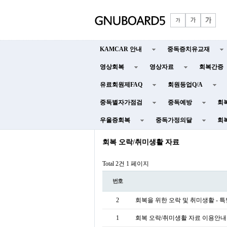
KAMCAR 안내
중독증치유교재
영상회복
영상자료
회복간증
유료회원제FAQ
회원등업Q/A
중독별자가점검
중독예방
회
우울증회복
중독가정의달
회
회복 오락/취미생활 자료
Total 2건
1 페이지
번호
2
회복을 위한 오락 및 취미생활 - 
1
회복 오락/취미생활 자료 이용안내