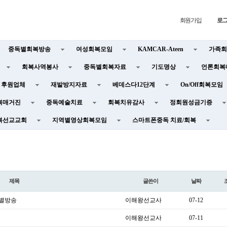
회원가입
로
중독별회복방송
여성회복모임
KAMCAR-Ateen
가족회
회복사역봉사
중독별회복자료
기도명상
언론회복
후원업체
재발방지자료
베데스다12단계
On/Off회복모임
복매거진
중독예술치료
회복치유감사
정회원성금기증
복선교교회
지역별영상회복모임
스마트폰중독 치료/회복
제목
글쓴이
날짜
특별방송
이해왕선교사
07-12
이해왕선교사
07-11