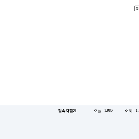
1,986
1,
접속자집계
오늘
어제