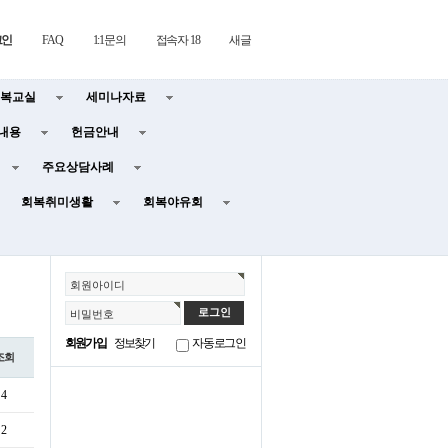
그인
FAQ
1:1문의
접속자 18
새글
복교실
세미나자료
내용
헌금안내
주요상담사례
회복취미생활
회복야유회
회원아이디
비밀번호
회원가입
정보찾기
자동로그인
조회
4
2