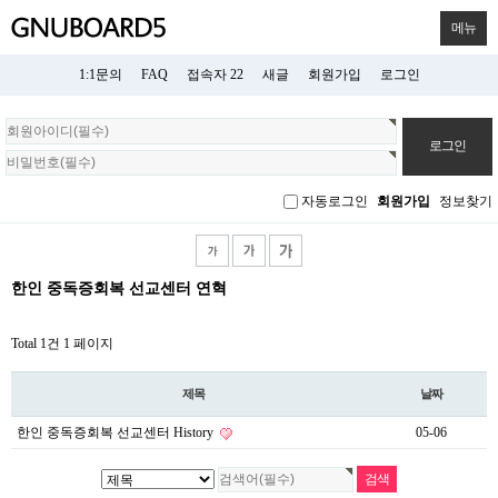
메뉴
1:1문의
FAQ
접속자 22
새글
회원가입
로그인
회
원
로
그
자동로그인
회원가입
정보찾기
인
한인 중독증회복 선교센터 연혁
Total 1건
1 페이지
제목
날짜
한인 중독증회복 선교센터 History
05-06