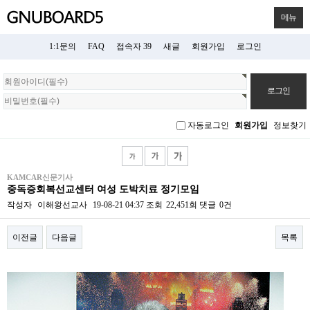
메뉴
1:1문의
FAQ
접속자 39
새글
회원가입
로그인
회
원
로
그
자동로그인
회원가입
정보찾기
인
KAMCAR신문기사
중독증회복선교센터 여성 도박치료 정기모임
작성자
이해왕선교사
19-08-21 04:37
조회
22,451회
댓글
0건
이전글
다음글
목록
본문