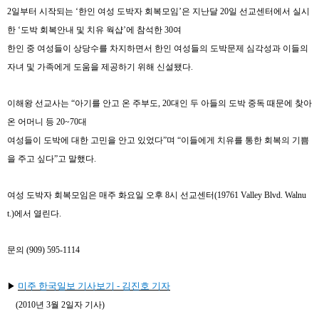
2
일부터 시작되는
‘
한인 여성 도박자 회복모임
’
은 지난달
20
일 선교센터에서 실시
한
‘
도박 회복안내 및 치유 웍샵
’
에 참석한
30
여
한인 중
여성들이
상당수를 차지하면서 한인 여성들의 도박문제 심각성과 이들의
자녀 및 가족에게 도움을 제공하기 위해 신설됐다
.
이해왕 선교사는
“
아기를 안고 온 주부도
, 20
대인 두 아들의 도박 중독 때문에 찾아
온 어머니 등
20~70
대
여성들이 도박에 대한 고민을 안고 있었다
”
며
“
이들에게 치유를 통한 회복의 기쁨
을 주고
싶다
”
고 말했다
.
여성 도박자 회복모임은 매주 화요일 오후
8
시 선교센터
(19761 Valley Blvd. Walnu
t.)
에서 열린다
.
문의
(909) 595-1114
미주 한국일보 기사보기
- 김진호 기자
▶
(2010년 3월 2일자 기사)