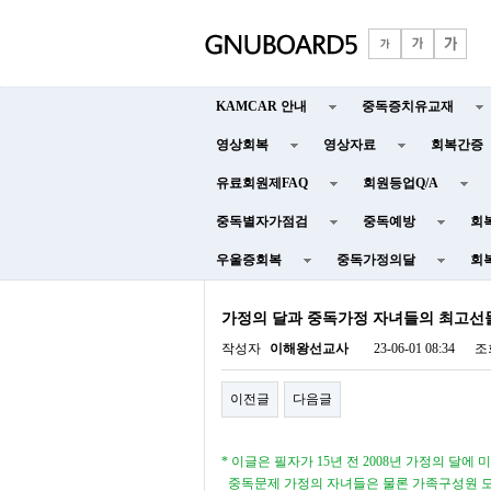
KAMCAR 안내
중독증치유교재
영상회복
영상자료
회복간증
유료회원제FAQ
회원등업Q/A
중독별자가점검
중독예방
회
우울증회복
중독가정의달
회
가정의 달과 중독가정 자녀들의 최고선
작성자
이해왕선교사
23-06-01 08:34
조
이전글
다음글
*
이글은 필자가
15
년 전
2008
년 가정의 달에 
중독문제 가정의 자녀들은 물론 가족구성원 