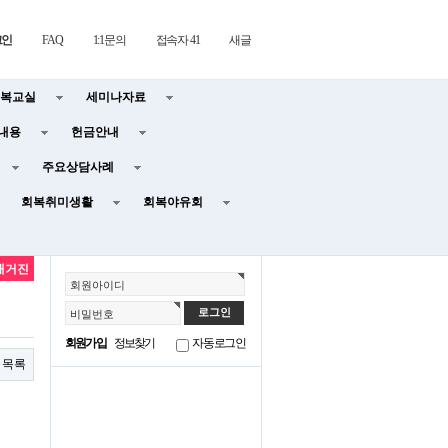
그인
FAQ
1:1문의
접속자 41
새글
복교실
세미나자료
내용
헌금안내
주요상담사례
회복취미생활
회복야유회
매거진
회원아이디
비밀번호
회원가입
정보찾기
자동로그인
목록