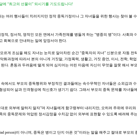
 달에
“
최고의 선물이
”
되시기를 기도드립니다
!
하는 여러 행사들이 치러지지만 정작 중독가정이나 그 자녀들을 위한 행사는 찾아 볼 수
재정적
,
정서적
,
영적인 모든 면에서 가족전체를 병들게 하는
“
병중의 병
”
이다
.
사회와 
고 회복으로 안내하는 일에 앞장서야 한다
.
 모르게 조심을 해도 자녀는 눈치로 알아차린 순간
“
중독자의 자녀
”
신분으로 자동 전
 악화과정에 따라서 본의 아니게 거짓말
,
가정폭력
,
생활고
,
거짓 증언
,
이사
,
전학
,
학업
 된다
.
혼동과 두려움에 떨게 되며 심지어는 어린 마음에 자신이 무엇을 잘못 해서 부
 속에서도 부모의 중독행위와 부정적인 결과들에는 속수무책인 자녀들은 소외감과 
 형성되어 삶과 인격형성에 적신호가 생기기 쉽다
.
그래서 부모의 중독 문제를 자녀들에
절대로 외부에 말하지 말자
”
며 자녀들에게 함구령부터 내리지만
,
오히려 주위에 우리와
족의 중독문제와 억압된 정서감정을 수치감 없이 외부에 표현할 수 있도록 배려해 주는
Bad person)
이 아니며
,
중독은 병이고 단지 아픈 것
”
이라는 말을 해주고 절대로 부모의 