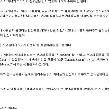
주어서 자녀가 죄의식과 증오심을 갖지 않도록 배려해 주어야 만 한다
.
오지 않거나 별거
,
이혼
,
가정폭력
,
공금 유용 등으로 감옥살이를 해 조부모가 손자와 
할 점은 아이들의 안전과 가능한 부모의 중독결과로부터 충격을 덜 받도록 보호해 주어
나 사랑받지 못한다는 감정으로 화가나 있을 수 있다
.
그래서 부모가 돌봐주지 못하는
주어 안정시켜야 한다
.
 둔 자녀들에게
“7
가지
C
원칙
”
을 적용하라는 충고를 한다
.
것이 아니며
,
자녀의 힘으로는 부모의 중독을
“
치료
(Cure)”
할 수 없고
,
부모의 중독을
“
Care)”
수 있을 뿐이며
,
자신의 감정을 원활히
“
소통
(Communicating)”
시키고
,
건전한
“
lebrating)”
해 주는 생활을 하라고 한다
.
아빠의 중독문제를 사실대로 알려주는 것이 자녀들의 입장에서도 부모의 중독문제에 
가 자신의 중독 병을 인정하고 회복치 유에 참여하는 결단과 행동을 보여준다면 자녀들
독가정 자녀들