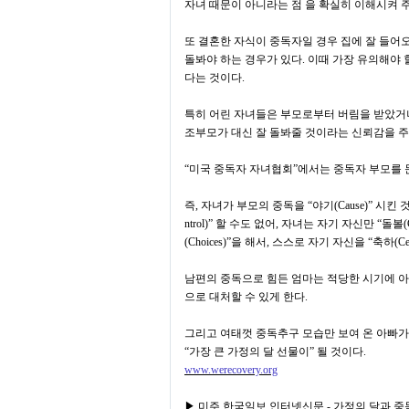
자녀 때문이 아니라는 점 을 확실히 이해시켜 
또 결혼한 자식이 중독자일 경우 집에 잘 들어
돌봐야 하는 경우가 있다
.
이때 가장 유의해야 
다는 것이다
.
특히 어린 자녀들은 부모로부터 버림을 받았거
조부모가 대신 잘 돌봐줄 것이라는 신뢰감을 
“
미국 중독자 자녀협회
”
에서는 중독자 부모를
즉
,
자녀가 부모의 중독을
“
야기
(Cause)”
시킨 
ntrol)”
할 수도 없어
,
자녀는 자기 자신만
“
돌볼
(
(Choices)”
을 해서
,
스스로 자기 자신을
“
축하
(Ce
남편의 중독으로 힘든 엄마는 적당한 시기에 
으로 대처할 수 있게 한다
.
그리고 여태껏 중독추구 모습만 보여 온 아빠
“
가장 큰 가정의 달 선물이
”
될 것이다
.
www.were
covery.org
▶
미주 한국일보 인터넷신문
-
가정의 달과 중