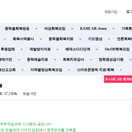
회원가입
로
중독별회복방송
여성회복모임
KAMCAR-Ateen
가족회
회복사역봉사
중독별회복자료
기도명상
언론회복
후원업체
재발방지자료
베데스다12단계
On/Off회복모임
복매거진
중독예술치료
회복치유감사
정회원성금기증
복선교교회
지역별영상회복모임
스마트폰중독 치료/회복
KAMCAR 회복
물
회
37,136회
댓글
0건
미주한국일보에 기고했던 글입니다
.
모든 분들에게 각자의 입장에서 중독문제를 극복할