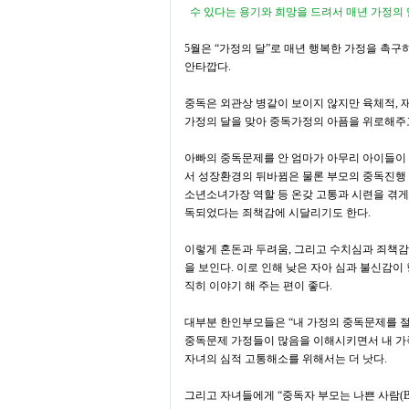
수 있다는 용기와 희망을 드려서 매년 가정의
5
월은
“
가정의 달
”
로 매년 행복한 가정을 촉구
안타깝다
.
중독은 외관상 병같이 보이지 않지만 육체적
,
가정의 달을 맞아 중독가정의 아픔을 위로해주
아빠의 중독문제를 안 엄마가 아무리 아이들이
서 성장환경의 뒤바뀜은 물론 부모의 중독진행
소년소녀가장 역할 등 온갖 고통과 시련을 겪게
독되었다는 죄책감에 시달리기도 한다
.
이렇게 혼돈과 두려움
,
그리고 수치심과 죄책감
을 보인다
.
이로 인해 낮은 자아 심과 불신감이
직히 이야기 해 주는 편이 좋다
.
대부분 한인부모들은
“
내 가정의 중독문제를 
중독문제 가정들이 많음을 이해시키면서 내 가
자녀의 심적 고통해소를 위해서는 더 낫다
.
그리고 자녀들에게
“
중독자 부모는 나쁜 사람
(