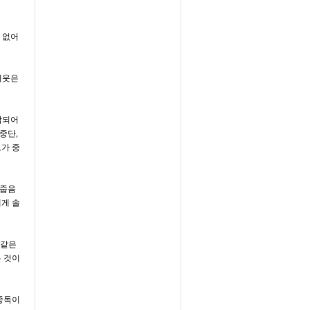
 없어
이웃은
락되어
중단
,
모가 중
수줍음
게 솔
 같은
 것이
중독이