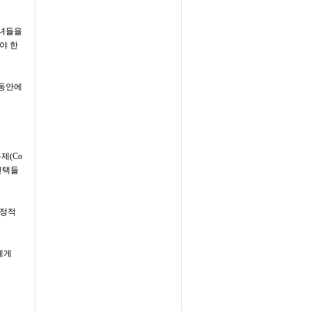
손녀들을
야 한
 동안에
통제
(Co
선택들
긍정적
에게