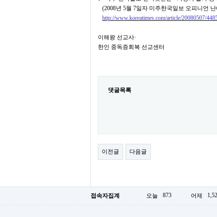
(2008
년
5
월
7
일자 미주한국일보 오피니언 난
http://www.koreatimes.com
/a
rticle/20080507/448
이해왕 선교사
·
한인 중독증회복 선교센터
댓글목록
이전글
다음글
873
1,5
접속자집계
오늘
어제