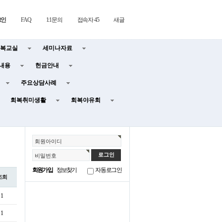
그인
FAQ
1:1문의
접속자 45
새글
복교실
세미나자료
내용
헌금안내
주요상담사례
회복취미생활
회복야유회
회원아이디
비밀번호
회원가입
정보찾기
자동로그인
조회
1
1