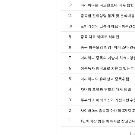
12
마리화나는 니코틴보다 더 위험한
11
중독별 전화상담 통계 및 분석내용 - 
10
도박가정의 고통과 해답 - 회복간섭
9
중독 치료 제대로 하려면
8
중독 회복모임 찬양 - 베데스다 연
7
마리화나 중독의 예방과 치료 - 영상
6
성중독자 망국으로 치닫고 있는 
5
마리화나의 유해성과 중독위험
4
자녀의 도벽과 부모의 대처 방법
3
주부의 사이버섹스와 가정파탄 위
2
사이버 Sex 중독과 아내의 3가지
1
1만회이상 방문 회복자료 참고안