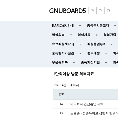
KAMCAR 안내
중독증치유교재
영상회복
영상자료
회복간증
유료회원제FAQ
회원등업Q/A
중독별자가점검
중독예방
회
우울증회복
중독가정의달
회
1만회이상 방문 회복자료
Total 14건
1 페이지
번호
14
마리화나 간접흡연 피해
13
노출증 - 성중독이고 성범죄 행위