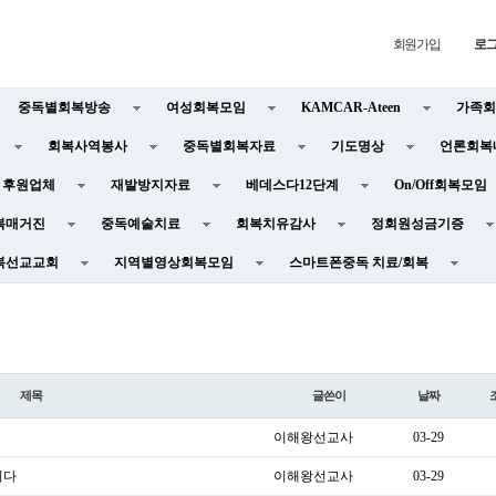
회원가입
로
중독별회복방송
여성회복모임
KAMCAR-Ateen
가족회
회복사역봉사
중독별회복자료
기도명상
언론회복
후원업체
재발방지자료
베데스다12단계
On/Off회복모임
복매거진
중독예술치료
회복치유감사
정회원성금기증
복선교교회
지역별영상회복모임
스마트폰중독 치료/회복
제목
글쓴이
날짜
이해왕선교사
03-29
이다
이해왕선교사
03-29