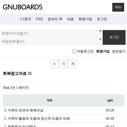
메뉴
1:1문의
FAQ
접속자 38
새글
회원가입
로그인
회
원
로
그
자동로그인
회원가입
정보찾기
인
회복참고자료 31
Total 3건
1 페이지
제목
날짜
3. 가족의 초연과 회복간섭
03-28
2. 가족의 물질적 도움과 정신적 도움의 피해
03-18
1. 중독증과 자녀학대
02-13