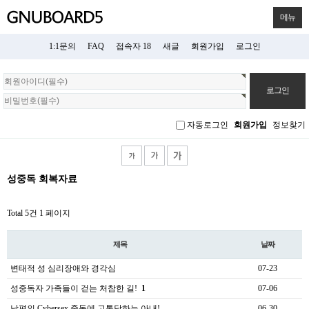
메뉴
1:1문의
FAQ
접속자 18
새글
회원가입
로그인
회
원
로
그
자동로그인
회원가입
정보찾기
인
성중독 회복자료
Total 5건
1 페이지
제목
날짜
변태적 성 심리장애와 경각심
07-23
성중독자 가족들이 걷는 처참한 길!
1
07-06
남편의 Cybersex 중독에 고통당하는 아내!
06-30