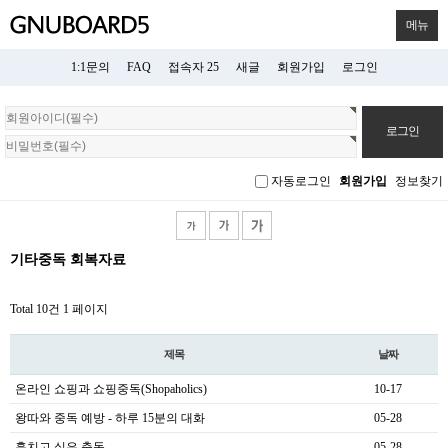
메뉴
1:1문의
FAQ
접속자 25
새글
회원가입
로그인
회
원
로
그
자동로그인
회원가입
정보찾기
인
기타중독 회복자료
Total 10건
1 페이지
제목
날짜
온라인 쇼핑과 쇼핑중독(Shopaholics)
10-17
왕따와 중독 예방 - 하루 15분의 대화
05-28
훔치고 싶은 충동
05-28