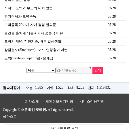
자녀의 도벽과 부모의 대처 방법
05-28
경기침체와 도벽중독
05-28
도벽중독 20가지 자가 점검 질의문
05-28
물건을 훔치게 되는 4 가지 공통적 이유
05-28
도벽의 개념, 진단기준, 바른 일상생활!
05-28
상점절도(Shoplifters) - 어느 연령층이 어떤…
05-28
도벽(Stealing/shoplifting) - 문제점…
05-28
1,995
1,529
8,205
1,519,932
접속자집계
오늘
어제
최대
전체
회사소개
개인정보처리방침
서비스이용약관
Copyright ©
소유하신 도메인.
All rights reserved.
상단으로
PC 버전으로 보기