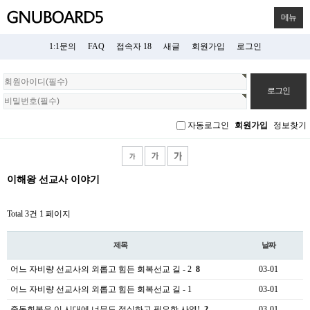
메뉴
1:1문의
FAQ
접속자 18
새글
회원가입
로그인
회
원
로
그
자동로그인
회원가입
정보찾기
인
이해왕 선교사 이야기
Total 3건
1 페이지
제목
날짜
어느 자비량 선교사의 외롭고 힘든 회복선교 길 - 2​
8
03-01
어느 자비량 선교사의 외롭고 힘든 회복선교 길 - 1
03-01
중독회복은 이 시대에 너무도 절실하고 필요한 사역!
2
03-01