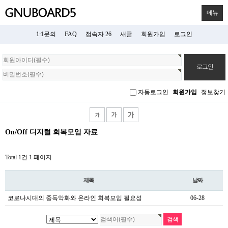
메뉴
1:1문의
FAQ
접속자 26
새글
회원가입
로그인
회
원
로
그
자동로그인
회원가입
정보찾기
인
On/Off 디지털 회복모임 자료
Total 1건
1 페이지
제목
날짜
코로나시대의 중독악화와 온라인 회복모임 필요성
06-28