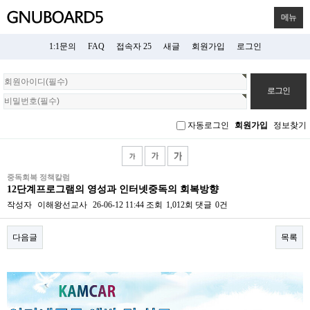
메뉴
1:1문의
FAQ
접속자 25
새글
회원가입
로그인
회
원
로
그
자동로그인
회원가입
정보찾기
인
중독회복 정책칼럼
12단계프로그램의 영성과 인터넷중독의 회복방향
작성자
이해왕선교사
26-06-12 11:44
조회
1,012회
댓글
0건
다음글
목록
본문