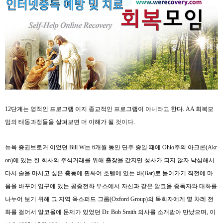
12
단계는 영적인 프로그램 이지 종교적인 프로그램이 아니라고 한다
. AA
회복모
임의 태동과정들을 살펴보면 더 이해가 될 것이다
.
뉴욕 증권브로커 이었던
Bill W
는
6
개월 동안 단주 중일 때에
Ohio
주의 아크론
(Akr
on)
에 있는 한 회사의 주식거래를 위해 출장을 갔지만 성사가 되지 않자 낙심해서
다시 술을 마시고 싶은 충동에 휩싸여 호텔에 있는 바
(Bar)
로 들어가기 직전에 마
음을 바꾸어 입구에 있는 공중전화 부스에서 자신과 같은 알코올 중독자와 대화를
나누어 보기 위해 그 지역 옥스퍼드 그룹
(Oxford Group)
의 목회자에게 몇 차례 전
화를 걸어서 알코올에 문제가 있었던
Dr. Bob Smith
의사를 소개받아 만났으며
,
이