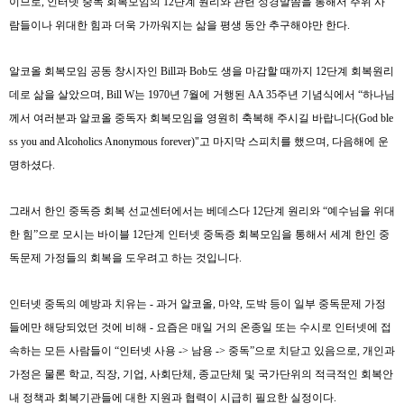
이므로
,
인터넷 중독 회복모임의
12
단계 원리와 관련 성경말씀을 통해서 주위 사
람들이나 위대한 힘과 더욱 가까워지는 삶을
평생 동
안 추구해야만 한다
.
알코올 회복모임 공동 창시자인
Bill
과
Bob
도 생을
마감할 때까
지
12
단계 회복원리
데로 삶을 살았으며
, Bill W
는
1970
년
7
월에 거행된
AA 35
주년 기념식에서
“
하나님
께서 여러분과 알코올 중독자 회복모임을 영원히 축복해 주시길 바랍니다
(
God ble
ss you and Alcoholics Anonymous forever)"
고 마지막 스피치를 했으며
,
다음해에 운
명하셨다
.
그래서 한인 중독증 회복 선교센터에서는 베데스다
12
단계 원리와
“
예수님을 위대
한 힘
”
으로 모시는 바이블
12
단계 인터넷 중독증 회복모임을 통해서 세계 한인 중
독문제 가정들의 회복을 도우려고 하는 것입니다
.
인터넷 중독의 예방과 치유는
-
과거 알코올
,
마약
,
도박 등이 일부 중독문제 가정
들에만 해당되었던 것에 비해
-
요즘은 매일 거의 온종일 또는 수시로 인터넷에 접
속하는 모든 사람들이
“
인터넷 사용
->
남용
->
중독
”
으로 치닫고 있음으로
,
개인과
가정은 물론 학교
,
직장
,
기업
,
사회단체
,
종교단체 및 국가단위의 적극적인 회복안
내 정책과 회복기관들에 대한 지원과 협력이 시급히 필요한 실정이다
.