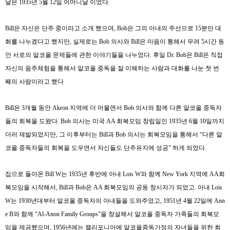
날은
1935
년
5
월
12
일 어머니날 이었다
.
Bill
은 자신은 단주 중이라고 소개 했으며
, Bob
은 그의 아내의 주선으로
15
분만 대
화를 나누겠다고 했지만
,
실제로는
Bob
의사와
Bill
은 마음이 통해서 무려
5
시간 동
안 서로의 알코올 문제들에 관한 이야기들을 나누었다
.
후일
Dr. Bob
은
Bill
은 직접
자신의 음주체험을 통해서 알코올 중독을 잘 이해하는 사람과 대화를 나눈 첫 번
째의 사람이라고 했다
Bill
은
3
개월 동안
Akron
지역에 더 머물면서
Bob
의사와 함께 다른 알코올 중독자
들의 회복을 도왔다
. Bob
의사는 미국
AA
회복모임 창립일인
1935
년
6
월
10
일까지
더러 재발되었지만
,
그 이후부터는
Bill
과
Bob
의사는 회복모임을 통해서
“
다른 알
코올 중독자들의 회복을 도우면서 자신들도 단주유지에 성공
”
하게 되었다
.
집으로 돌아온
Bill W
는
1935
년 후반에 아내
Lois W
와 함께
New York
지역에
AA
회
복모임을 시작해서
, Bill
과
Bob
은
AA
회복모임의 공동 창시자가 되었고
.
아내
Lois
W
는
1930
년대부터 알코올 중독자의 아내들을 도와주었고
, 1951
년
4
월
22
일에
Ann
e B
와 함께
“Al-Anon Family Groups”
을 창설해서 알코올 중독자 가족들의 회복모
임을 제공했으며
, 1956
년에는 캘리포니아에 알코올중독가정의 자녀들을 위한 회