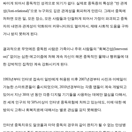
싸이
게
되어서
중독적인 성격으로 되기가 쉽다
.
실제로 중독증의 특성은
“
반 관계
성
(Anti-relational)"
으로 누구와도 깊은 관계성을 회피하게 만든다
.
그래서 중독에
처하면 모든 일
,
모든 장소
,
모든 사람들과 단절하게 되어서 가정이 파괴되고 중독
자의 내면과 관계성이 악화되어 커뮤니티와도 멀어져서
,
제때 사회적 도움을 구하
거나 받지 못하게 된다
.
결과적으로 무엇에든 중독된 사람은 가족이나 주위 사람들의
“
회복간섭
(Interventi
on)”
없이는 심한 에고이즘에 처해 계속 자신이 해온 중독적인 물체나 행위들에 대
한 강박적인 집착만 계속 강화시키게 된다
.
1993
년부터 인터넷 접속이 일반에게 허용된 이후
2007
년경부터 사진과 이메일이
가능한 스마트폰들이 출시되었으며
, 2010
년경부터는 각종 앱들이 계속 개발되고
있어서 지난
30
여 년 동안 각종 디지털 기기들을 사용하는 데에만 열심을 다해서
,
전 세계 인구의 약
50%
이상이 인터넷 중독위험에 처하고 있는데도
,
이에 대한 예
방의식 고취나 회복치료에 대해서는 별로 관심을 갖지 못해왔다
.
인터넷 중독치유도 알코올과 마약 중독의 경우와 같이 완치가 될 수 없는 만성병