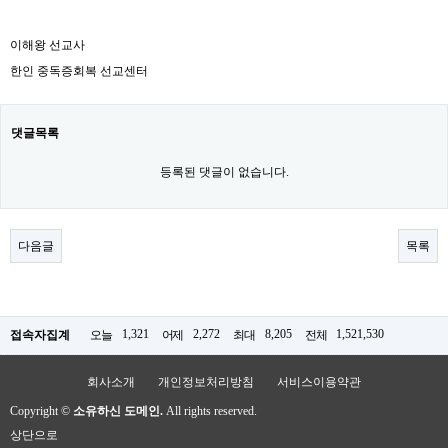
이해왕 선교사
한인 중독증회복 선교센터
댓글목록
등록된 댓글이 없습니다.
다음글
목록
1,321
2,272
8,205
1,521,530
접속자집계
오늘
어제
최대
전체
회사소개
개인정보처리방침
서비스이용약관
Copyright ©
소유하신 도메인.
All rights reserved.
상단으로