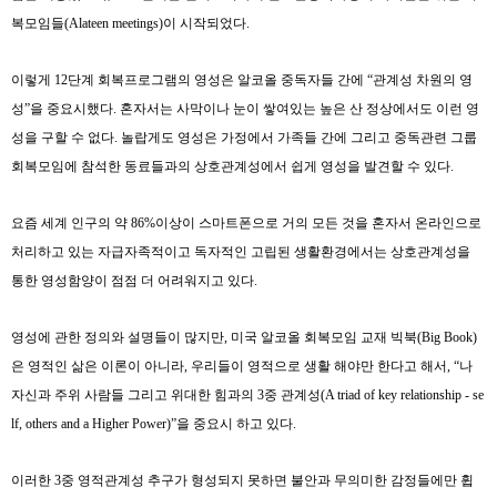
복모임들
(Alateen meetings)
이 시작되었다
.
이렇게
12
단계 회복프로그램의 영성은 알코올 중독자들 간에
“
관계성 차원의 영
성
”
을 중요시했다
.
혼자서는 사막이나 눈이 쌓여있는 높은 산 정상에서도 이런 영
성을 구할 수 없다
.
놀랍게도 영성은 가정에서 가족들 간에 그리고 중독관련 그룹
회복모임에 참석한 동료들과의 상호관계성에서 쉽게 영성을 발견할 수 있다
.
요즘 세계 인구의 약
86%
이상이 스마트폰으로 거의 모든 것을 혼자서 온라인으로
처리하고 있는 자급자족적이고 독자적인 고립된 생활환경에서는 상호관계성을
통한 영성함양이 점점 더 어려워지고 있다
.
영성에 관한 정의와 설명들이 많지만
,
미국 알코올 회복모임 교재 빅북
(Big Book)
은 영적인 삶은 이론이 아니라
,
우리들이 영적으로 생활 해야만 한다고 해서
, “
나
자신과 주위 사람들 그리고 위대한 힘과의
3
중 관계성
(A triad of key relationship - se
lf, others and a Higher Power)”
을 중요시 하고 있다
.
이러한
3
중 영적관계성 추구가 형성되지 못하면 불안과 무의미한 감정들에만
휩