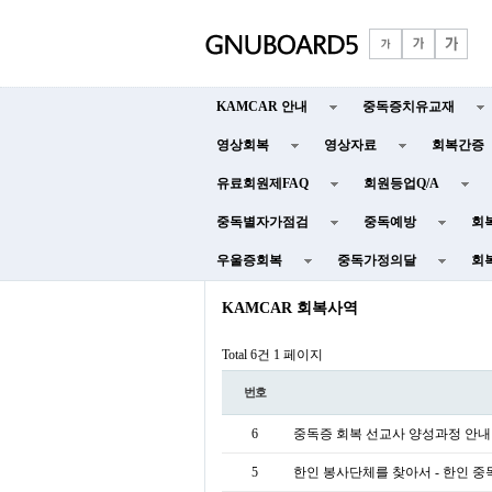
KAMCAR 안내
중독증치유교재
영상회복
영상자료
회복간증
유료회원제FAQ
회원등업Q/A
중독별자가점검
중독예방
회
우울증회복
중독가정의달
회
KAMCAR 회복사역
Total 6건
1 페이지
번호
6
중독증 회복 선교사 양성과정 안
5
한인 봉사단체를 찾아서 - 한인 