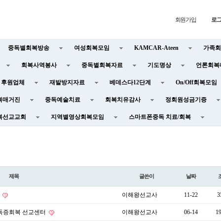
회원가입
로
중독별회복방송
여성회복모임
KAMCAR-Ateen
가족회
회복사역봉사
중독별회복자료
기도명상
언론회복
후원업체
재발방지자료
베데스다12단계
On/Off회복모임
복매거진
중독예술치료
회복치유감사
정회원성금기증
복선교교회
지역별영상회복모임
스마트폰중독 치료/회복
제목
글쓴이
날짜
내
이해왕선교사
11-22
3
중독증회복 선교센터
이해왕선교사
06-14
1