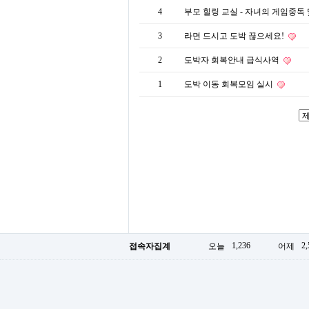
4
부모 힐링 교실 - 자녀의 게임중독
3
라면 드시고 도박 끊으세요!
2
도박자 회복안내 급식사역
1
도박 이동 회복모임 실시
1,236
2,
접속자집계
오늘
어제