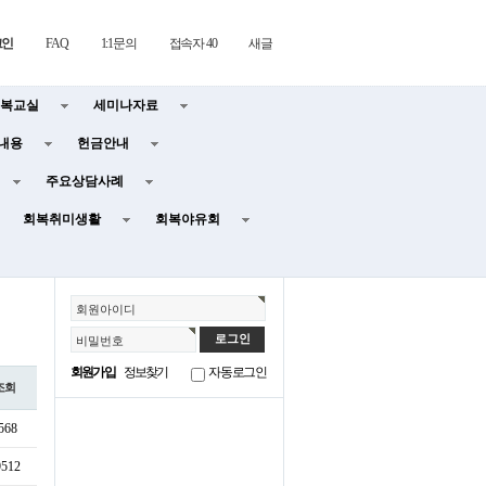
그인
FAQ
1:1문의
접속자 40
새글
복교실
세미나자료
내용
헌금안내
주요상담사례
회복취미생활
회복야유회
회원아이디
비밀번호
회원가입
정보찾기
자동로그인
조회
568
9512