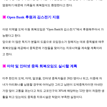
염원하기 때문에 가족들의 회복참석도 환영한다고 한다
.
▣
Open Bank
후원과 김스전기 지원
이번 지역별 도박 이동 회복모임은
“Open Bank
와 김스전기
”
에서 후원해주어서 가
능했다고 한다
.
앞으로 더 많은 독지가 분들의 도움으로 모임장소가 정해지는 데로 중독별로 매주
회복모임을 제공해서 중독문제 가정들을 찾아가는 치유사역을 계속할 계획이라
고 한다
.
▣
마약 및 인터넷 중독 회복모임도 실시할 계획
미주 한인의 도박
,
마약
,
알코올
,
인터넷 중독자들은
26
만 명이나 되고
,
이중에 자
녀가 마리화나를 남용할 경우에 어머님만 그리고 남편이 도박중독자이면 아내만
가장 많이 고통을 겪는다고 쳐도 교포인구의
30%
에 해당하는
52
만 명이 처참한 생
활을 하고 있는데도 중독증 치유시설은 턱없이 부족한 실정이다
.