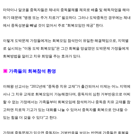
마약이나 알코올 중독자들은 체내의 중독물체를 체외로 배출 및 해독작업을 해야
하기 때문에
“
병원 또는 주거 치료가
”
필요하다
.
그러나 도박중독인 경우에는 체내
에서 중독성분을 빼낼 것이 없어서 주로
“
회복모임만 제공
”
한다
.
이렇게 도박문제 가정들에게는 회복모임 참석만이 유일한 해결책임으로
,
지역별
로 실시되는
“
이동 도박 회복모임
”
은 그간 회복을 망설였던 도박문제 가정들에게
회복방법을 알리고 치유 희망을 주는 효과가 있다
.
▣
가족들의 회복참석 환영
이해왕 선교사는
“2012
년에
“
중독증 치유 교재
”
가 출간되어서 이제는 어느 지역에
서나 그 치유 교재로 회복모임이 가능해졌다며
,
중독자의 심한 거부반응으로 어찌
할 수 없는 가정에서는 가족들부터 회복모임에 참석하거나 중독증 치유 교재를 참
고하면 치료적 기교가 있는 대화를 나눌 수 있어서 중독자를 회복으로 안내할 수
있는 힘을 더 갖을 수 있다
”
고 한다
.
가정에 중독문제가 있으면 중독자는 거부반응을 보이는 반면에 가족들은 회복을