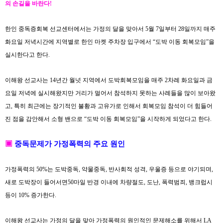
의 손길을 바란다!
한인 중독증회복 선교센터에서는 가정의 달을 맞아서
5
월
7
일부터
28
일까지 매주
화요일 저녁시간에 지역별로 한인 마켓 주차장 입구에서
“
도박 이동 회복모임
”
을
실시한다고 한다
.
이해왕 선교사는
14
년간 월넛 지역에서 도박회복모임을 매주
2
차례 화요일과 금
요일 저녁에 실시해왔지만 거리가 멀어서 참석하지 못하는 사례들을 많이 보아왔
고
,
특히 최근에는 장기적인 불황과 고유가로 인해서 회복모임 참석이 더 힘들어
진 점을 감안해서 소형 밴으로
“
도박 이동 회복모임
”
을 시작하게 되었다고 한다
.
▣
중독문제가
가정폭력의 주요 원인
가정폭력의
50%
는 도박중독
,
약물중독
,
반사회적 성격
,
우울증 등으로 야기되며
,
새로 도박장이 들어서면
50
마일 반경 이내에 차량절도
,
도난
,
폭력범죄
,
뱅크럽시
등이
10%
증가한다
.
이해왕 선교사는 가정의 달을 맞아 가정폭력의 원인적인 문제해소를 위해서
LA