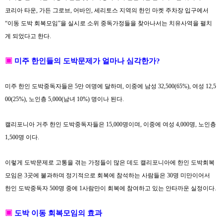
코리아 타운
,
가든 그로브
,
어바인
,
세리토스 지역의 한인 마켓 주차장 입구에서
“
이동 도박 회복모임
”
을 실시로 소위 중독가정들을 찾아나서는 치유사역을 펼치
게 되었다고 한다
.
▣
미주 한인들의 도박문제가 얼마나 심각한가
?
미주 한인
도박중독자들은
5
만 여명에 달하며
,
이중에 남성
32,500(65%),
여성
12,5
00(25%),
노인층
5,000(
남녀
10%)
명이나 된다
.
캘리포니아 거주 한인 도박중독자들은
15,000
명이며
,
이중에 여성
4,000
명
,
노인층
1,500
명 이다
.
이렇게 도박문제로 고통을 겪는 가정들이 많은 데도 캘리포니아에 한인 도박회복
모임은
3
곳에 불과하며 정기적으로 회복에 참석하는 사람들은
30
명 미만이어서
한인 도박중독자
500
명 중에
1
사람만이 회복에 참여하고 있는 안타까운 실정이다
.
▣
도박 이동 회복모임의 효과