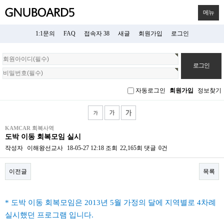
메뉴
1:1문의
FAQ
접속자 38
새글
회원가입
로그인
회
원
로
그
자동로그인
회원가입
정보찾기
인
KAMCAR 회복사역
도박 이동 회복모임 실시
작성자
이해왕선교사
18-05-27 12:18
조회
22,165회
댓글
0건
이전글
목록
본문
* 도박 이동 회복모임은 2013년 5월 가정의 달에 지역별로 4차례
실시했던 프로그램 입니다.