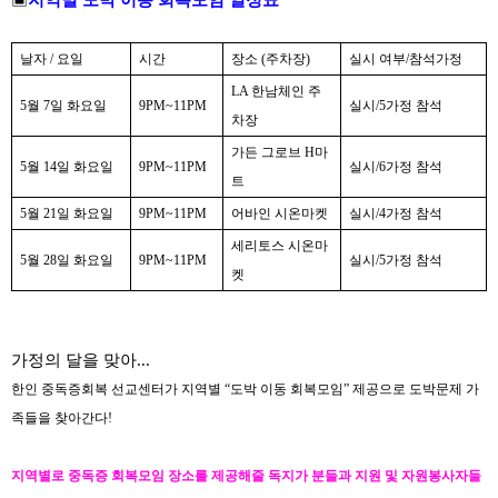
날자
/
요일
시간
장소 (주차장)
실시 여부/참석가정
LA
한남체인 주
5
월
7
일 화요일
9PM~11PM
실시/5가정 참석
차장
가든 그로브
H
마
5
월
14
일 화요일
9PM~11PM
실시/6가정 참석
트
5
월
21
일 화요일
9PM~11PM
어바인 시온마켓
실시/4가정 참석
세리토스 시온마
5
월
28
일 화요일
9PM~11PM
실시/5가정 참석
켓
가정의 달을 맞아...
한인 중독증회복 선교센터가 지역별
“
도박 이동 회복모임
”
제공으로 도박문제 가
족들을 찾아간다!
지역별로 중독증 회복모임 장소를 제공해줄 독지가 분들과 지원 및 자원봉사자들