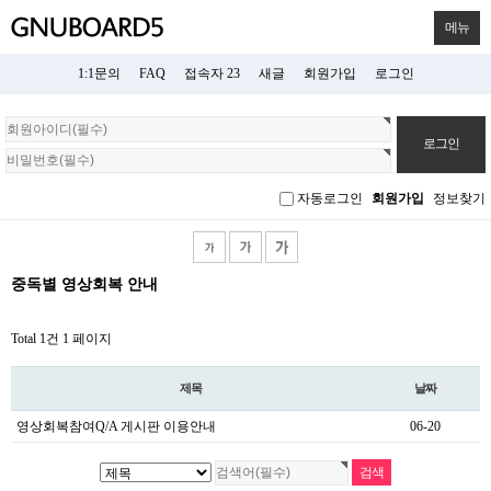
메뉴
1:1문의
FAQ
접속자 23
새글
회원가입
로그인
회
원
로
그
자동로그인
회원가입
정보찾기
인
중독별 영상회복 안내
Total 1건
1 페이지
제목
날짜
영상회복참여Q/A 게시판 이용안내
06-20