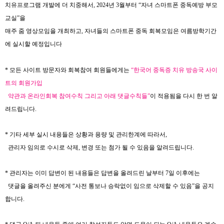
치유프로그램 개발에 더 치중해서
, 2024
년
3
월부터
“
자녀 스마트폰 중독예방 부모
교실
”
을
매주 줌 영상모임을 개최하고
,
자녀들의 스마트폰 중독 회복모임은 여름방학기간
에 실시할 예정입니다
*
모든 사이트 방문자와 회복참여 회원들에게는
“
한국어 중독증 치유 방송국 사이
트의 회원가입
약관과 온라인회복 참여수칙 그리고 아래 댓글수칙들
”
이 적용됨을 다시 한 번 알
려드립니다
.
*
기타 세부 실시 내용들은 상황과 용량 및 관리한계에 따라서
,
관리자 임의로 수시로 삭제
,
변경 또는 첨가 될 수 있음을 알려드립니다
.
*
관리자는 이미 답변이 된 내용들은 답변을 올려드린 날부터
7
일 이후에는
댓글을 올려주신 분에게
“
사전 통보나 승락없이 임으로 삭제할 수 있음
”
을 공지
합니다
.