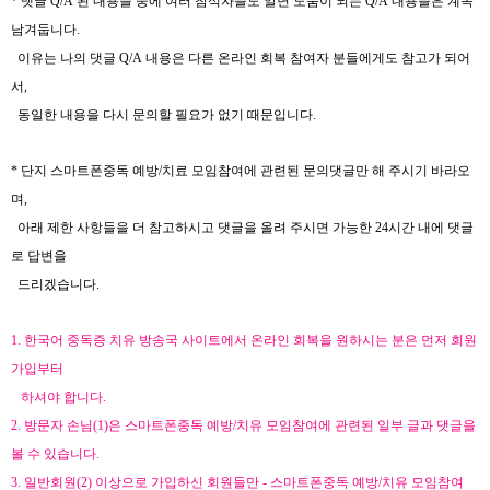
*
댓글
Q/A
된 내용들 중에 여러 참석자들도 알면 도움이 되는
Q/A
내용들은 계속
남겨둡니다
.
이유는 나의 댓글
Q/A
내용은 다른 온라인 회복 참여자 분들에게도 참고가 되어
서
,
동일한 내용을 다시 문의할 필요가 없기 때문입니다
.
*
단지 스마트폰중독 예방
/치료
모임참여에 관련된 문의댓글만 해 주시기 바라오
며
,
아래 제한 사항들을 더 참고하시고 댓글을 올려 주시면 가능한
24
시간 내에
댓글
로 답변을
드리겠습니다
.
1.
한국어 중독증 치유 방송국 사이트에서 온라인 회복을 원하시는 분은 먼저 회원
가입부터
하셔야 합니다
.
2.
방문자 손님
(1)
은 스마트폰중독 예방
/
치유 모임참여에 관련된 일부 글과 댓글을
볼 수 있습니다
.
3.
일반회원
(2)
이상으로 가입하신 회원들만
-
스마트폰중독 예방
/
치유 모임참여