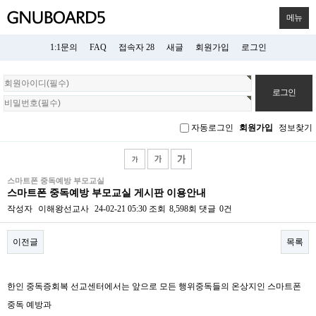
메뉴
1:1문의
FAQ
접속자 28
새글
회원가입
로그인
회
원
로
그
자동로그인
회원가입
정보찾기
인
스마트폰 중독예방 부모교실
스마트폰 중독예방 부모교실 게시판 이용안내
작성자
이해왕선교사
24-02-21 05:30
조회
8,598회
댓글
0건
이전글
목록
본문
한인 중독증회복 선교센터에서는 앞으로 모든 행위중독들의 온상지인 스마트폰
중독 예방과